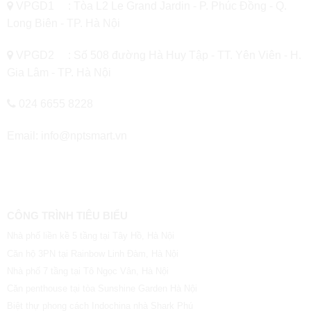
VPGD1 : Tòa L2 Le Grand Jardin - P. Phúc Đồng - Q.
Long Biên - TP. Hà Nội
VPGD2 : Số 508 đường Hà Huy Tập - TT. Yên Viên - H.
Gia Lâm - TP. Hà Nội
024 6655 8228
Email: info@nptsmart.vn
CÔNG TRÌNH TIÊU BIỂU
Nhà phố liền kề 5 tầng tại Tây Hồ, Hà Nội
Căn hộ 3PN tại Rainbow Linh Đàm, Hà Nội
Nhà phố 7 tầng tại Tô Ngọc Vân, Hà Nội
Căn penthouse tại tòa Sunshine Garden Hà Nội
Biệt thự phong cách Indochina nhà Shark Phú