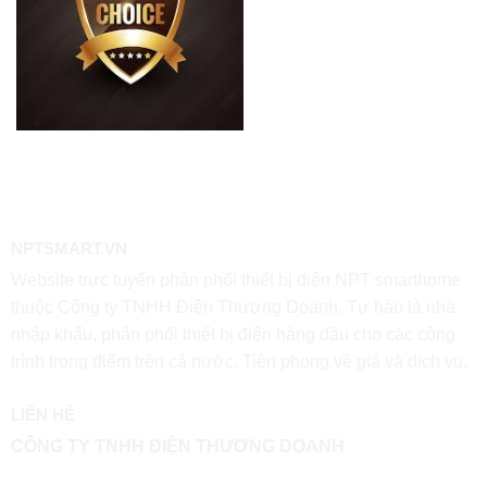
0983481180
NPTSMART.VN
Website trực tuyến phân phối thiết bị điện NPT smarthome
thuộc Công ty TNHH Điện Thương Doanh. Tự hào là nhà
nhập khẩu, phân phối thiết bị điện hàng đầu cho các công
trình trọng điểm trên cả nước. Tiên phong về giá và dịch vụ.
LIÊN HỆ
CÔNG TY TNHH ĐIỆN THƯƠNG DOANH