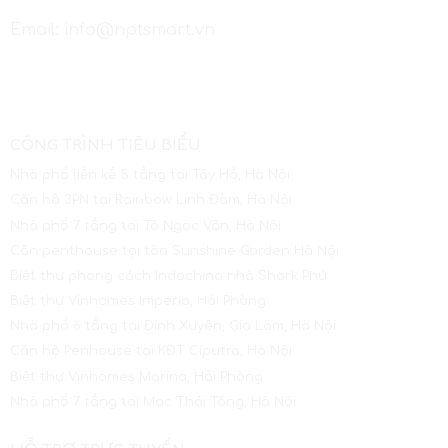
Email: info@nptsmart.vn
CÔNG TRÌNH TIÊU BIỂU
Nhà phố liền kề 5 tầng tại Tây Hồ, Hà Nội
Căn hộ 3PN tại Rainbow Linh Đàm, Hà Nội
Nhà phố 7 tầng tại Tô Ngọc Vân, Hà Nội
Căn penthouse tại tòa Sunshine Garden Hà Nội
Biệt thự phong cách Indochina nhà Shark Phú
Biệt thự Vinhomes Imperia, Hải Phòng
Nhà phố 6 tầng tại Đình Xuyên, Gia Lâm, Hà Nội
Căn hộ Penhouse tại KĐT Ciputra, Hà Nội
Biệt thự Vinhomes Marina, Hải Phòng
Nhà phố 7 tầng tại Mạc Thái Tông, Hà Nội