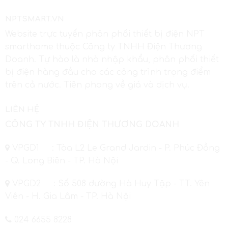
NPTSMART.VN
Website trực tuyến phân phối thiết bị điện NPT
smarthome thuộc Công ty TNHH Điện Thương
Doanh. Tự hào là nhà nhập khẩu, phân phối thiết
bị điện hàng đầu cho các công trình trọng điểm
trên cả nước. Tiên phong về giá và dịch vụ.
LIÊN HỆ
CÔNG TY TNHH ĐIỆN THƯƠNG DOANH
VPGD1 : Tòa L2 Le Grand Jardin - P. Phúc Đồng
- Q. Long Biên - TP. Hà Nội
VPGD2 : Số 508 đường Hà Huy Tập - TT. Yên
Viên - H. Gia Lâm - TP. Hà Nội
024 6655 8228